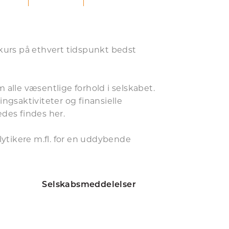
iekurs på ethvert tidspunkt bedst
 alle væsentlige forhold i selskabet.
ngsaktiviteter og finansielle
edes findes her.
ytikere m.fl. for en uddybende
Selskabsmeddelelser