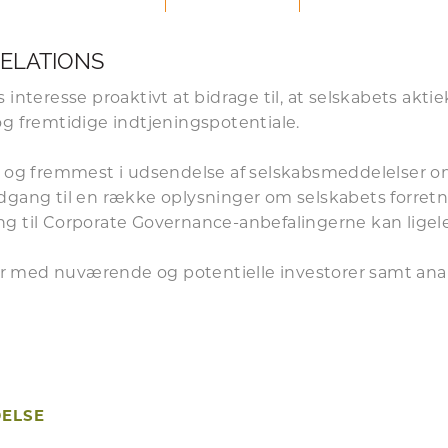
RELATIONS
 interesse proaktivt at bidrage til, at selskabets akt
og fremtidige indtjeningspotentiale.
st og fremmest i udsendelse af selskabsmeddelelser
om
dgang til en række oplysninger om selskabets forretni
ng til
Corporate Governance
-anbefalingerne kan ligel
r med nuværende og potentielle investorer samt anal
DELSE