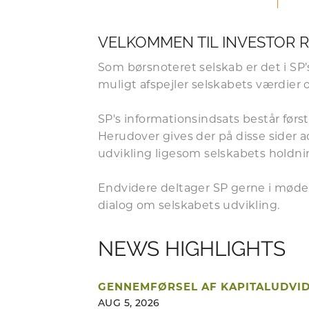
VELKOMMEN TIL INVESTOR 
Som børsnoteret selskab er det i SP’s
muligt afspejler selskabets værdier 
SP's informationsindsats består før
Herudover gives der på disse sider a
udvikling ligesom s
elskabets holdni
Endvidere deltager SP gerne i møde
dialog om selskabets udvikling.
NEWS HIGHLIGHTS
GENNEMFØRSEL AF KAPITALUDVI
AUG 5, 2026