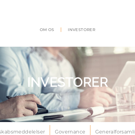
|
OM OS
INVESTORER
INVESTORER
skabsmeddelelser
Governance
Generalforsaml